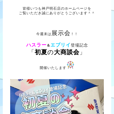
皆様いつも神戸明石店のホームページを
ご覧いただき誠にありがとうございます＾＾
展示会
今週末は
！！
ハスラー
エブリイ
登場記念
＆
「
初夏
の
大商談会
」
開催いたします