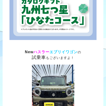
New
ハスラー
エブリイワゴン
の
試乗車
もございますよ！