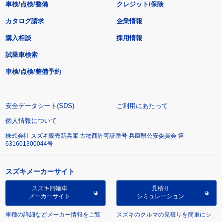
車検/点検/整備
クレジット/保険
カタログ請求
企業情報
購入相談
採用情報
試乗車検索
車検/点検/整備予約
安全データシート(SDS)
ご利用にあたって
個人情報について
株式会社 スズキ販売新兵庫 古物商許可証番号 兵庫県公安委員会 第
631601300044号
スズキメーカーサイト
スズキ四輪車
見積り
メーカーサイト
シミュレーション
車種の詳細などメーカー情報をご覧
スズキのクルマの見積りを簡単にシ