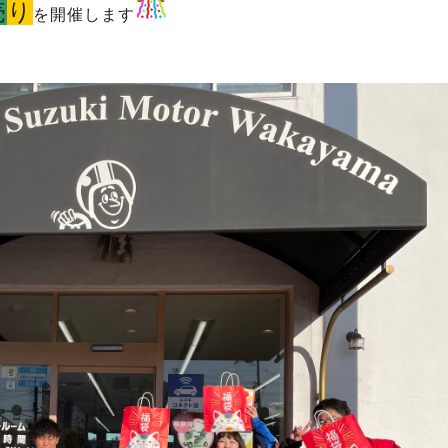
売
り
を開催します