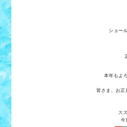
ショー
本年もよ
皆さま、お正
ス
今