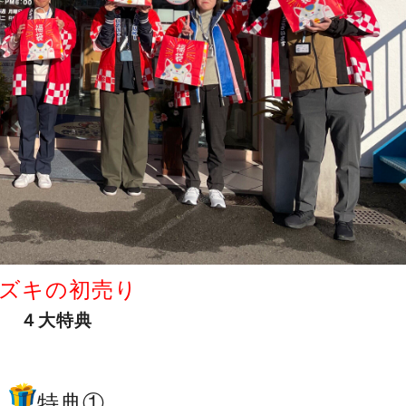
ズキの初売り
４大特典
特典①