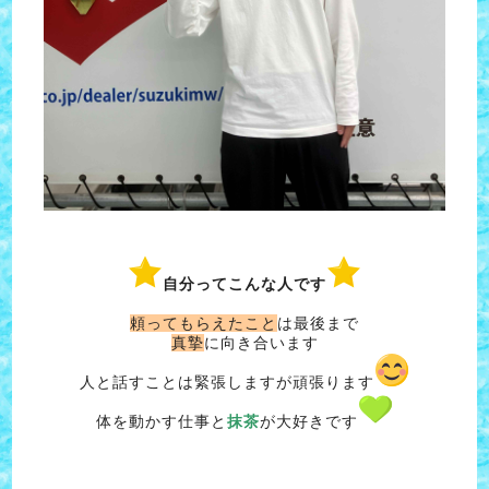
自分ってこんな人です
頼ってもらえたこと
は最後まで
真摯
に向き合います
人と話すことは緊張しますが頑張ります
体を動かす仕事と
抹茶
が大好きです