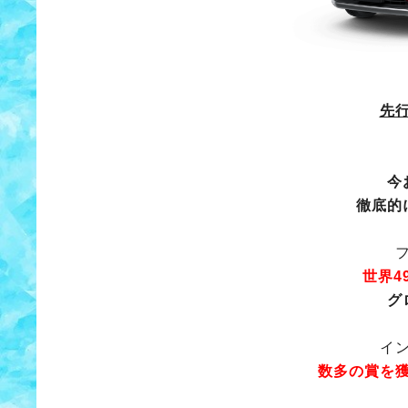
先
今
徹底的
世界4
グ
イ
数多の賞を