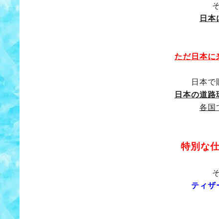
日本
ただ日本に
日本で
日本の道路
各国
特別な
ティザ