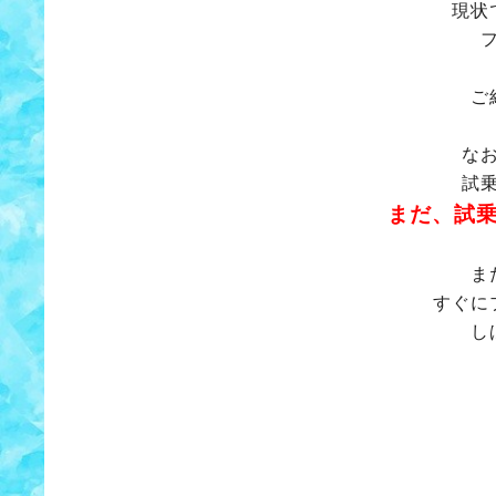
現状
ご
な
試
まだ、試
ま
すぐに
し