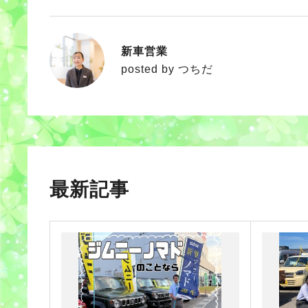
新車営業
つちだ
posted by つちだ
最新記事