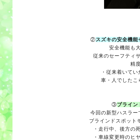
②
スズキの安全機能
安全機能も
従来のセーフティ
精
・従来着いてい
車・人でしたこ
③
ブライン
今回の新型ハスラー
ブラインドスポットモ
・走行中、後方の
・車線変更時のヒ