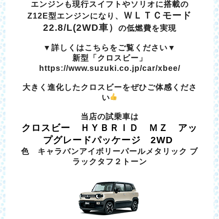
エンジンも現行スイフトやソリオに搭載の
ＷＬＴＣモード
Z12E型エンジンになり、
22.8/L(2WD車）
の低燃費を実現
▼詳しくはこちらをご覧ください▼
新型「クロスビー」
https://www.suzuki.co.jp/car/xbee/
大きく進化したクロスビーをぜひご体感くださ
い
当店の試乗車は
クロスビー ＨＹＢＲＩＤ ＭＺ アッ
プグレードパッケージ 2WD
色 キャラバンアイボリーパールメタリック ブ
ラックタフ２トーン