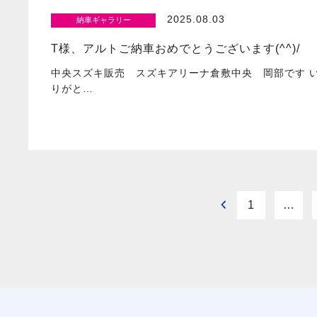
2025.08.03
納車ギャラリー
T様、アルトご納車おめでとうございます(^^)/
中央スズキ販売 スズキアリーナ倉敷中央 岡部です 
りがと…
1
…