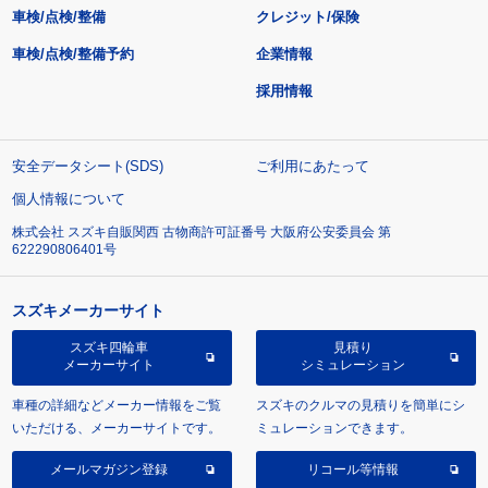
車検/点検/整備
クレジット/保険
車検/点検/整備予約
企業情報
採用情報
安全データシート(SDS)
ご利用にあたって
個人情報について
株式会社 スズキ自販関西 古物商許可証番号 大阪府公安委員会 第
622290806401号
スズキメーカーサイト
スズキ四輪車
見積り
メーカーサイト
シミュレーション
車種の詳細などメーカー情報をご覧
スズキのクルマの見積りを簡単にシ
いただける、メーカーサイトです。
ミュレーションできます。
メールマガジン登録
リコール等情報