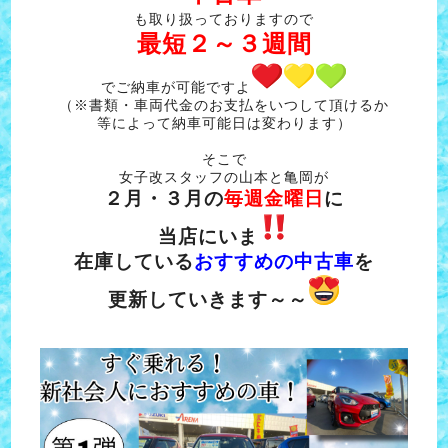
も取り扱っておりますので
最短２～３週間
でご納車が可能ですよ
（※書類・車両代金のお支払をいつして頂けるか
等によって納車可能日は変わります）
そこで
女子改スタッフの山本と亀岡が
２月・３月の
毎週金曜日
に
当店にいま
在庫している
おすすめの中古車
を
更新していきます～～