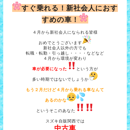
すぐ乗れる！新社会人におす
すめの車！
４月から新社会人になられる皆様
おめでとうございます
新社会人以外の方でも
転職・転勤・引っ越し・・・・などなど
４月から環境が変わり
車が必要になった
という方が
多い時期ではないでしょうか
もう２月だけど４月から乗れる車なんて
あるのかな
というそこのあなた
スズキ自販関西では
中古車