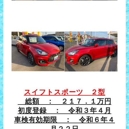
スイフトスポーツ ２型
総額 ： ２１７．１万円
初度登録 ： 令和３年４月
車検有効期限 ： 令和６年４
月２２日