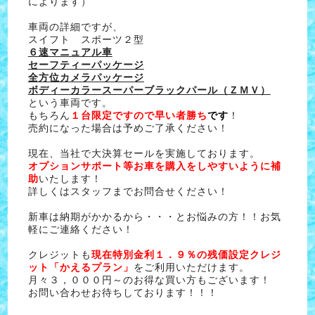
によります）
車両の詳細ですが、
スイフト スポーツ２型
６速マニュアル車
セーフティーパッケージ
全方位カメラパッケージ
ボディーカラースーパーブラックパール（ＺＭＶ）
という車両です。
もちろん
１台限定ですので早い者勝ち
です
！
売約になった場合は予めご了承ください！
現在、当社で大決算セールを実施しております。
オプションサポート等お車を購入をしやすいように補
助
いたします！
詳しくはスタッフまでお問合せください！
新車は納期がかかるから・・・とお悩みの方！！お気
軽にご連絡ください！
クレジットも
現在特別金利１．９％の残価設定クレジ
ット「かえるプラン」
をご利用いただけます。
月々３，０００円～のお得な買い方もございます！
お問い合わせお待ちしております！！！