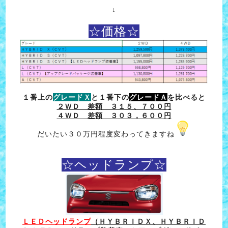
↓
☆価格☆
１番上の
グレードＸ
と１番下の
グレードＡ
を比べると
２ＷＤ 差額 ３１５、７００円
４ＷＤ 差額 ３０３，６００円
だいたい３０万円程度変わってきますね
☆ヘッドランプ☆
ＬＥＤヘッドランプ
（ＨＹＢＲＩＤＸ、ＨＹＢＲＩＤ