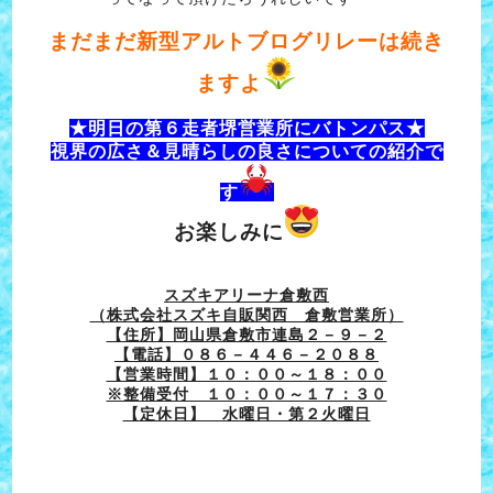
まだまだ新型アルトブログリレーは続き
ますよ
★明日の第６走者
堺営業所にバトンパス★
視界の広さ＆見晴らしの良さについての紹介で
す
お楽しみに
スズキアリーナ倉敷西
（株式会社スズキ自販関西 倉敷営業所）
【住所】岡山県倉敷市連島２－９－２
【電話】０８６－４４６－２０８８
【営業時間】１０：００～１８：００
※整備受付 １０：００～１７：３０
【定休日】 水曜日・第２火曜日