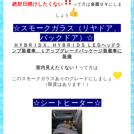
絶対日焼けしたくない
って方は
全面ＵＶ
にしま
しょう
☆スモークガラス（リヤドア、
バックドア）☆
ＨＹＢＲＩＤＸ、ＨＹＢＲＩＤＳ ＬＥＤヘッドラ
ンプ装着車、Ｌアップグレードパッケージ装着車に
装備
室内見えたくない！
って方は
このスモークガラスありのグレードにしましょ
（限度はあります！）
☆シートヒーター☆