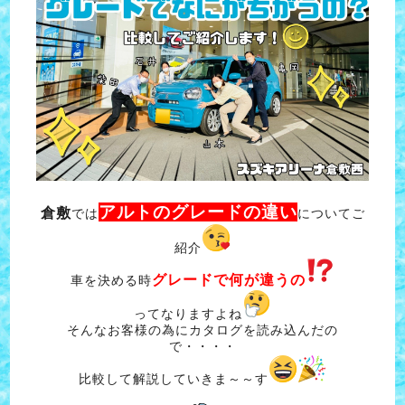
アルトの
グレードの違い
倉敷
では
についてご
紹介
グレードで何が違うの
車を決める時
ってなりますよね
そんなお客様の為にカタログを読み込んだの
で・・・・
比較して解説していきま～～す