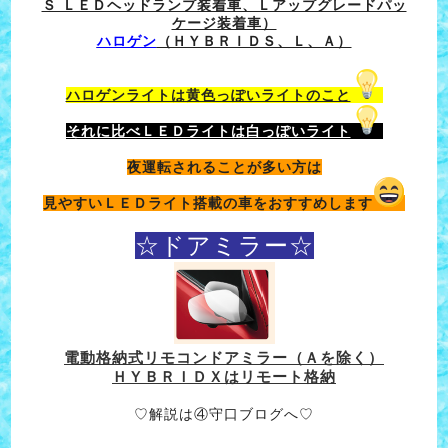
Ｓ ＬＥＤヘッドランプ装着車、Ｌアップグレードパッ
ケージ装着車）
ハロゲン
（ＨＹＢＲＩＤＳ、Ｌ、Ａ）
ハロゲンライトは黄色っぽいライトのこと
それに比べＬＥＤライトは白っぽいライト
夜運転されることが多い方は
見やすいＬＥＤライト搭載の車をおすすめします
☆ドアミラー☆
電動格納式リモコンドアミラー（Ａを除く）
ＨＹＢＲＩＤＸはリモート格納
♡解説は④守口ブログへ♡