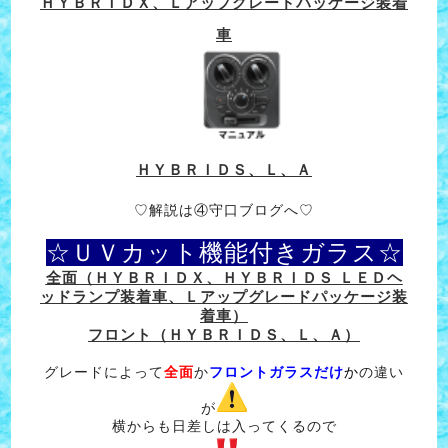
ＨＹＢＲＩＤＸ、Ｌアップグレードパッケージ装着
車
ＨＹＢＲＩＤＳ、Ｌ、Ａ
♡解説は④守口ブログへ♡
☆ＵＶカット機能付きガラス☆
全面（ＨＹＢＲＩＤＸ、ＨＹＢＲＩＤＳ ＬＥＤヘ
ッドランプ装着車、Ｌアップグレードパッケージ装
着車）
フロント（ＨＹＢＲＩＤＳ、Ｌ、Ａ）
グレードによって
全面
か
フロントガラスだけ
か
の違い
が
横からも日差しは入ってくるので