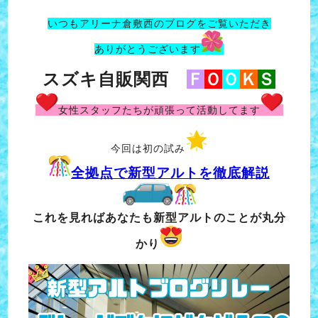
いつもアリーナ倉敷西のブログをご覧いただき
ありがとうございます
スズキ自販関西
Ｆ
Ｏ
Ｏ
Ｋ
Ｓ
女性スタッフたちが頑張って活動してます
今回は初の試み
全拠点で新型アルトを徹底解説
これを見ればあなたも新型アルトのことが丸分
かり