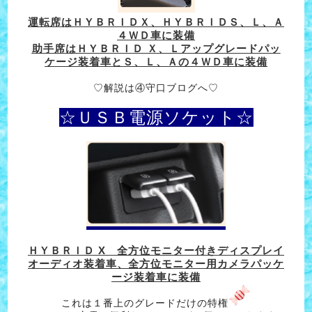
運転席はＨＹＢＲＩＤＸ、ＨＹＢＲＩＤＳ、Ｌ、Ａ
４ＷＤ車に装備
助手席はＨＹＢＲＩＤ Ｘ、Ｌアップグレードパッ
ケージ装着車とＳ、Ｌ、Ａの４ＷＤ車に装備
♡解説は④守口ブログへ♡
☆ＵＳＢ電源ソケット☆
ＨＹＢＲＩＤ X 全方位モニター付きディスプレイ
オーディオ装着車、全方位モニター用カメラパッケ
ージ装着車に装備
これは１番上のグレードだけの特権