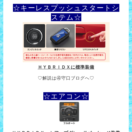
☆キーレスプッシュスタートシ
ステム☆
ＨＹＢＲＩＤＸに標準装備
♡解説は④守口ブログへ♡
☆エアコン☆