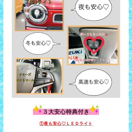
３大安心特典付き
①夜も安心♡ＬＥＤライト