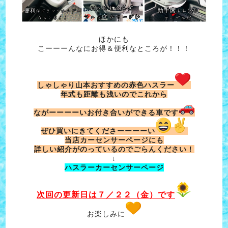
ほかにも
こーーーんなにお得＆便利なところが！！！
しゃしゃり山本おすすめの赤色ハスラー
年式も距離も浅いのでこれから
ながーーーーいお付き合いができる車です
ぜひ買いにきてくださーーーーい
当店カーセンサーページにも
詳しい紹介がのっているのでごらんください！
↓
ハスラーカーセンサーページ
次回の更新日は７／２２（金）です
お楽しみに