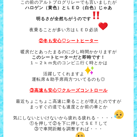
この前のアルトブログリレーでも言いましたが
ハロゲン（黄色）とＬＥＤ（白色）じゃあ
明るさが全然ちがうのです
夜乗ることが多い方はＬＥＤ必須
②冬も安心♡シートヒーター
暖房だとあったまるのに少し時間かかりますが
このシートヒーターだと即時です！
１～２ｋｍ先のコンビニ行く時とかは
活躍してくれますよ
運転席＆助手席両方ついてるのも◎
③高速も安心♡クルーズコントロール
最近ちょこちょこ高速に乗ることが増えたのですが
まっすぐの道でも速度とか前の車とか
気にしないといけないから疲れる疲れる・・・・
①を押して②を下に押してＳＥＴして
③で車間距離を調整すれば・・・