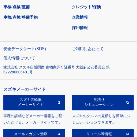
車検/点検/整備
クレジット/保険
車検/点検/整備予約
企業情報
採用情報
安全データシート(SDS)
ご利用にあたって
個人情報について
株式会社 スズキ自販関西 古物商許可証番号 大阪府公安委員会 第
622290806401号
スズキメーカーサイト
スズキ四輪車
見積り
メーカーサイト
シミュレーション
車種の詳細などメーカー情報をご覧
スズキのクルマの見積りを簡単にシ
いただける、メーカーサイトです。
ミュレーションできます。
メールマガジン登録
リコール等情報