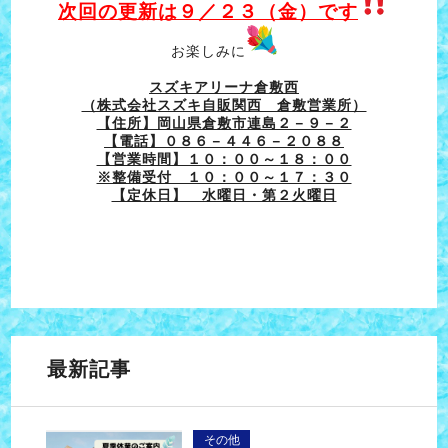
次回の更新は９／２３（金）です
お楽しみに
スズキアリーナ倉敷西
（株式会社スズキ自販関西 倉敷営業所）
【住所】岡山県倉敷市連島２－９－２
【電話】０８６－４４６－２０８８
【営業時間】１０：００～１８：００
※整備受付 １０：００～１７：３０
【定休日】 水曜日・第２火曜日
最新記事
その他