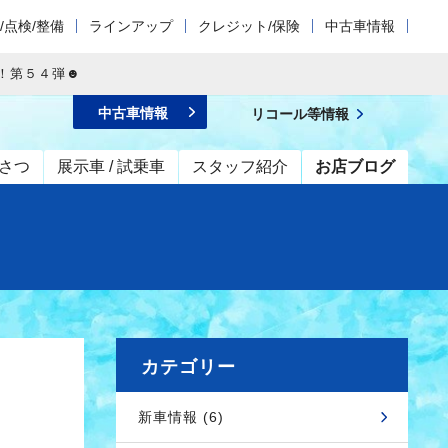
/点検/整備
ラインアップ
クレジット/保険
中古車情報
！第５４弾☻
中古車情報
リコール等情報
さつ
展示車 / 試乗車
スタッフ紹介
お店ブログ
カテゴリー
新車情報 (6)