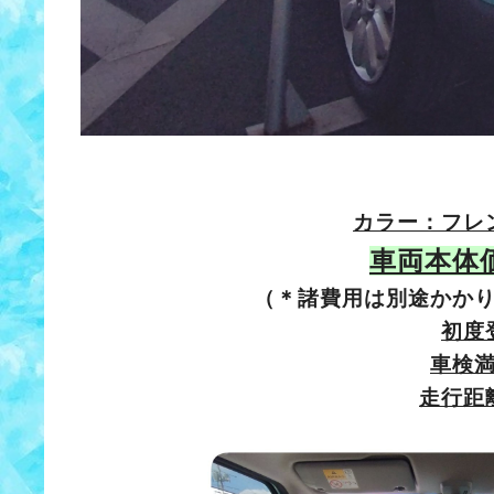
カラー：フレ
車両本体
（＊諸費用は別途かか
初度
車検
走行距