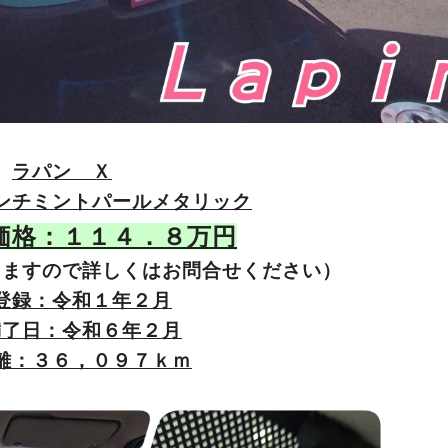
ラパン Ｘ
ンチミントパールメタリック
価格：１１４．８万円
りますので詳しくはお問合せください）
登録：令和１年２月
満了日：令和６年２月
離：３６，０９７ｋｍ