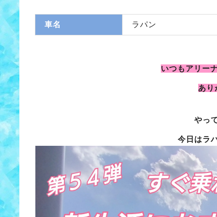
車名
ラパン
いつもアリー
あり
やっ
今日はラ