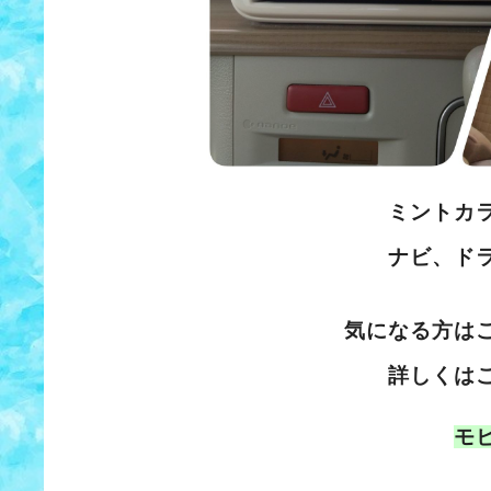
ミントカ
ナビ、ド
気になる方は
詳しくは
モ