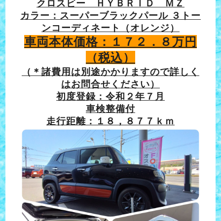
クロスビー ＨＹＢＲＩＤ ＭＺ
カラー：スーパーブラックパール ３トー
ンコーディネート（オレンジ）
車両本体価格：１７２．８万円
（税込）
（＊諸費用は別途かかりますので詳しく
はお問合せください）
初度登録：令和２年７月
車検整備付
走行距離：１８，８７７ｋｍ