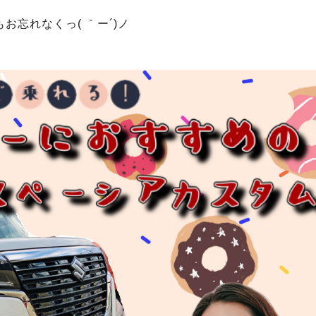
お忘れなくっ( ｀ー´)ノ