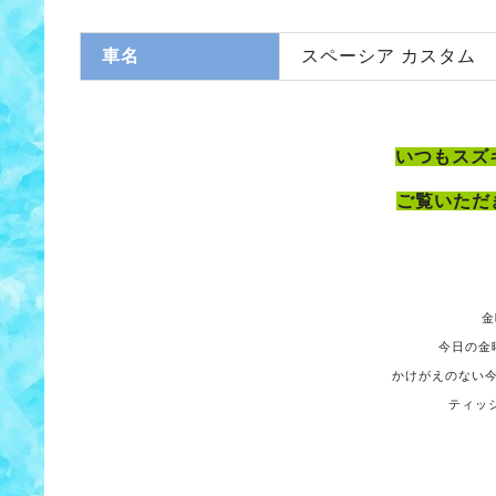
車名
スペーシア カスタム
いつもスズ
ご覧いただ
金
今日の金
かけがえのない
ティッシ