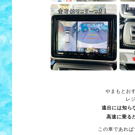
やまもとお
レ
遠出には知ら
高速に乗る
この車であれば