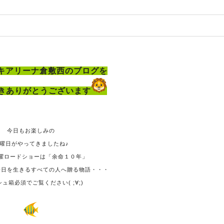
キアリーナ倉敷西のブログを
きありがとうございます
今日もお楽しみの
曜日がやってきましたね♪
曜ロードショーは「余命１０年」
今日を生きるすべての人へ贈る物語・・・
ュ箱必須でご覧ください( ;∀;)