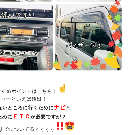
すすめポイントはこちら！
ジャーといえば遠出！
ナビ
ないところに行くために
と
ＥＴＣ
ために
が必要ですが？
すでについてるぅぅぅぅ