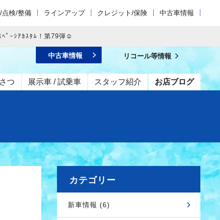
/点検/整備
ラインアップ
クレジット/保険
中古車情報
ｰｼｱｶｽﾀﾑ！第79弾☺
中古車情報
リコール等情報
さつ
展示車 / 試乗車
スタッフ紹介
お店ブログ
カテゴリー
新車情報 (6)