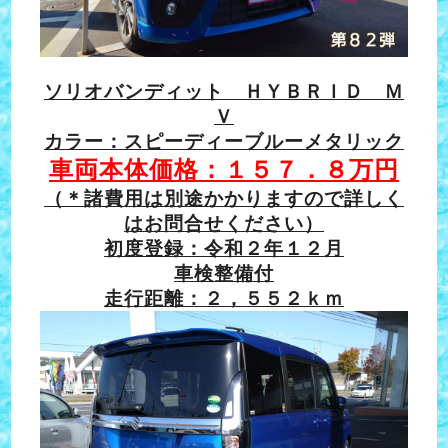
ソリオバンディット ＨＹＢＲＩＤ Ｍ
Ｖ
カラー：スピーディーブルーメタリック
車両本体価格：１５７．８万円
（＊諸費用は別途かかりますので詳しく
はお問合せください）
初度登録：令和２年１２月
車検整備付
走行距離：２，５５２ｋｍ