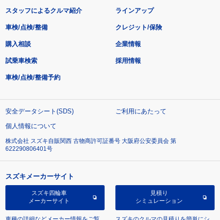
スタッフによるクルマ紹介
ラインアップ
車検/点検/整備
クレジット/保険
購入相談
企業情報
試乗車検索
採用情報
車検/点検/整備予約
安全データシート(SDS)
ご利用にあたって
個人情報について
株式会社 スズキ自販関西 古物商許可証番号 大阪府公安委員会 第
622290806401号
スズキメーカーサイト
スズキ四輪車
見積り
メーカーサイト
シミュレーション
車種の詳細などメーカー情報をご覧
スズキのクルマの見積りを簡単にシ