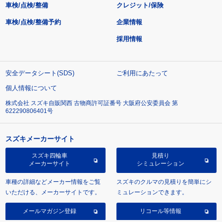
車検/点検/整備
クレジット/保険
車検/点検/整備予約
企業情報
採用情報
安全データシート(SDS)
ご利用にあたって
個人情報について
株式会社 スズキ自販関西 古物商許可証番号 大阪府公安委員会 第
622290806401号
スズキメーカーサイト
スズキ四輪車
見積り
メーカーサイト
シミュレーション
車種の詳細などメーカー情報をご覧
スズキのクルマの見積りを簡単にシ
いただける、メーカーサイトです。
ミュレーションできます。
メールマガジン登録
リコール等情報