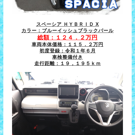
スペーシア ＨＹＢＲＩＤ X
カラー：ブルーイッシュブラックパール
総額：１２４．２万円
車両本体価格：１１５．２万円
初度登録：令和１年６月
車検整備付き
走行距離：１９，１９５ｋｍ