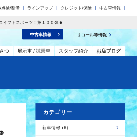
/点検/整備
ラインアップ
クレジット/保険
中古車情報
スイフトスポーツ！第１００弾☻
中古車情報
リコール等情報
さつ
展示車 / 試乗車
スタッフ紹介
お店ブログ
カテゴリー
新車情報 (6)
☻