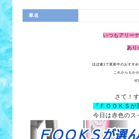
車名
いつもアリー
あり
ほぼ週1で更新中のおすす
これからもか
ぜ
さて！
『ＦＯＯＫＳが
今日は赤色のス