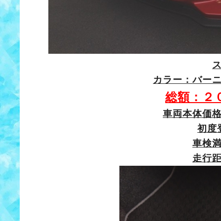
カラー：バー
総額：２
車両本体価
初度
車検
走行