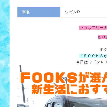
車名
ワゴンR
いつもアリー
あり
す
『ＦＯＯＫＳ
今日はワゴンＲ 