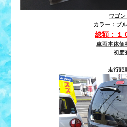
ワゴン
カラー：ブ
総額：１
車両本体価
初度
走行距