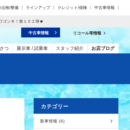
/点検/整備
ラインアップ
クレジット/保険
中古車情報
ワゴンＲ！第１０２弾☻
中古車情報
リコール等情報
さつ
展示車 / 試乗車
スタッフ紹介
お店ブログ
カテゴリー
新車情報 (6)