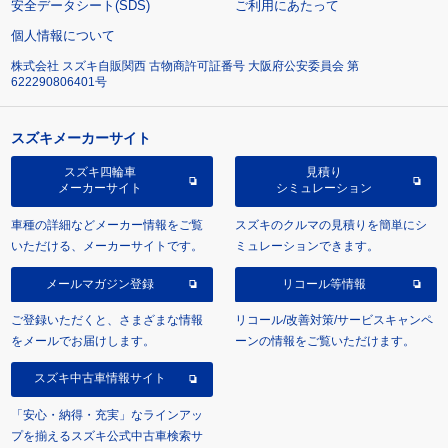
安全データシート(SDS)
ご利用にあたって
個人情報について
株式会社 スズキ自販関西 古物商許可証番号 大阪府公安委員会 第
622290806401号
スズキメーカーサイト
スズキ四輪車
見積り
メーカーサイト
シミュレーション
車種の詳細などメーカー情報をご覧
スズキのクルマの見積りを簡単にシ
いただける、メーカーサイトです。
ミュレーションできます。
メールマガジン登録
リコール等情報
ご登録いただくと、さまざまな情報
リコール/改善対策/サービスキャンペ
をメールでお届けします。
ーンの情報をご覧いただけます。
スズキ中古車情報サイト
「安心・納得・充実」なラインアッ
プを揃えるスズキ公式中古車検索サ