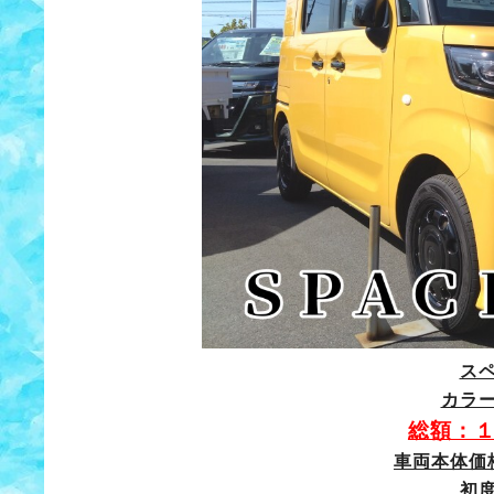
ス
カラ
総額：
車両本体価
初