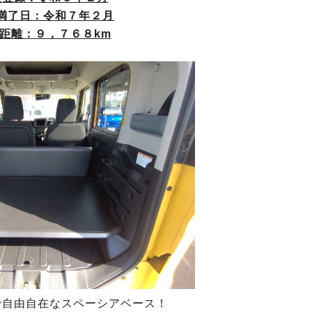
満了日：令和７年２月
距離：９，７６８km
で自由自在なスペーシアベース！