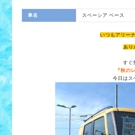
車名
スペーシア ベース
いつもアリー
あり
すぐ
『秋の
今日はス