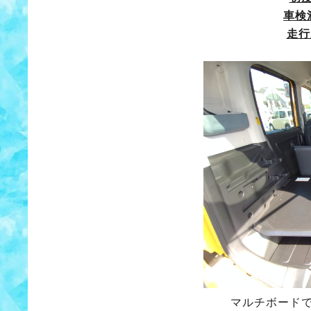
車検
走行
マルチボード