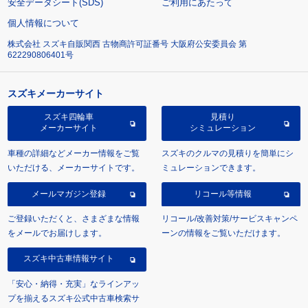
安全データシート(SDS)
ご利用にあたって
個人情報について
株式会社 スズキ自販関西 古物商許可証番号 大阪府公安委員会 第
622290806401号
スズキメーカーサイト
スズキ四輪車
見積り
メーカーサイト
シミュレーション
車種の詳細などメーカー情報をご覧
スズキのクルマの見積りを簡単にシ
いただける、メーカーサイトです。
ミュレーションできます。
メールマガジン登録
リコール等情報
ご登録いただくと、さまざまな情報
リコール/改善対策/サービスキャンペ
をメールでお届けします。
ーンの情報をご覧いただけます。
スズキ中古車情報サイト
「安心・納得・充実」なラインアッ
プを揃えるスズキ公式中古車検索サ