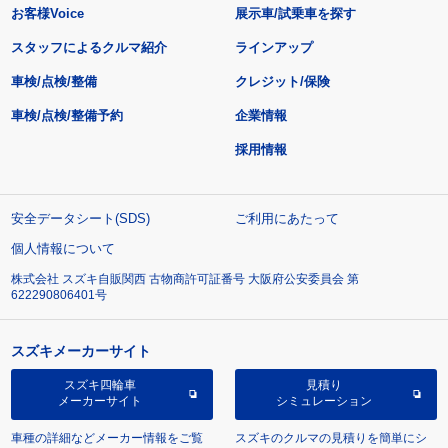
お客様Voice
展示車/試乗車を探す
スタッフによるクルマ紹介
ラインアップ
車検/点検/整備
クレジット/保険
車検/点検/整備予約
企業情報
採用情報
安全データシート(SDS)
ご利用にあたって
個人情報について
株式会社 スズキ自販関西 古物商許可証番号 大阪府公安委員会 第
622290806401号
スズキメーカーサイト
スズキ四輪車
見積り
メーカーサイト
シミュレーション
車種の詳細などメーカー情報をご覧
スズキのクルマの見積りを簡単にシ