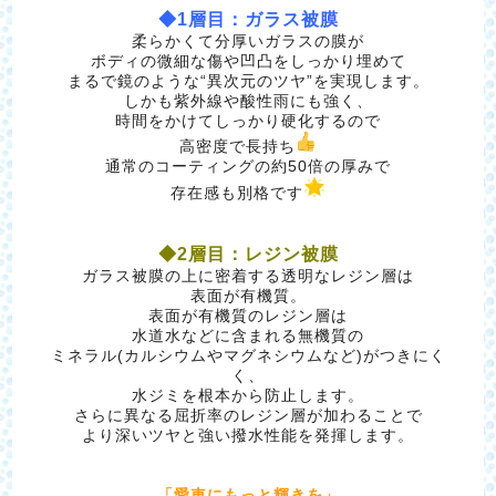
◆1層目：ガラス被膜
柔らかくて分厚いガラスの膜が
ボディの微細な傷や凹凸をしっかり埋めて
まるで鏡のような“異次元のツヤ”を実現します。
しかも紫外線や酸性雨にも強く、
時間をかけてしっかり硬化するので
高密度で長持ち
通常のコーティングの約50倍の厚みで
存在感も別格です
◆2層目：レジン被膜
ガラス被膜の上に密着する透明なレジン層は
表面が有機質。
表面が有機質のレジン層は
水道水などに含まれる無機質の
ミネラル(カルシウムやマグネシウムなど)がつきにく
く、
水ジミを根本から防止します。
さらに異なる屈折率のレジン層が加わることで
より深いツヤと強い撥水性能を発揮します。
「愛車にもっと輝きを」