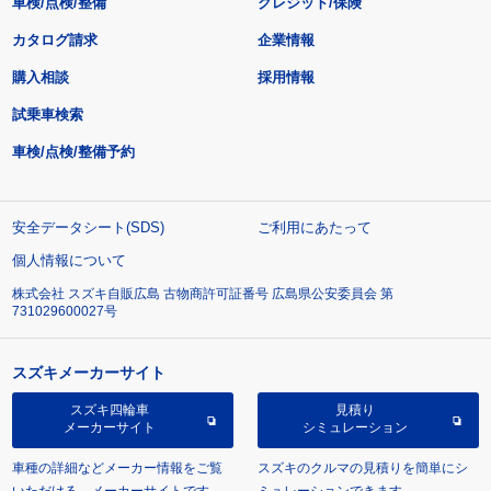
車検/点検/整備
クレジット/保険
カタログ請求
企業情報
購入相談
採用情報
試乗車検索
車検/点検/整備予約
安全データシート(SDS)
ご利用にあたって
個人情報について
株式会社 スズキ自販広島 古物商許可証番号 広島県公安委員会 第
731029600027号
スズキメーカーサイト
スズキ四輪車
見積り
メーカーサイト
シミュレーション
車種の詳細などメーカー情報をご覧
スズキのクルマの見積りを簡単にシ