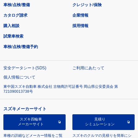
車検/点検/整備
クレジット/保険
カタログ請求
企業情報
購入相談
採用情報
試乗車検索
車検/点検/整備予約
安全データシート(SDS)
ご利用にあたって
個人情報について
東中国スズキ自動車 株式会社 古物商許可証番号 岡山県公安委員会 第
721090013738号
スズキメーカーサイト
スズキ四輪車
見積り
メーカーサイト
シミュレーション
車種の詳細などメーカー情報をご覧
スズキのクルマの見積りを簡単にシ