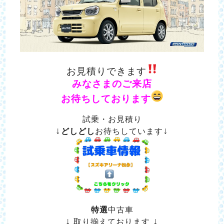
お見積りできます
みなさまのご来店
お待ちしております
試乗・お見積り
↓
↓
どしどし
お待ちしています
特選
中古車
↓
↓
取り揃えております