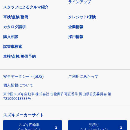
ラインアップ
スタッフによるクルマ紹介
車検/点検/整備
クレジット/保険
カタログ請求
企業情報
購入相談
採用情報
試乗車検索
車検/点検/整備予約
安全データシート(SDS)
ご利用にあたって
個人情報について
東中国スズキ自動車 株式会社 古物商許可証番号 岡山県公安委員会 第
721090013738号
スズキメーカーサイト
スズキ四輪車
見積り
メーカーサイト
シミュレーション