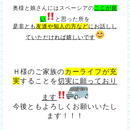
奥様と娘さんにはスペーシアの
ここが良
い
と思った所を
是非とも
友達や知人の方など
にお話しし
ていただければ嬉しいです
Ｈ様のご家族の
カーライフが充
実
することを
切実に願っており
ます
今後ともよろしくお願いいたし
ます！！！