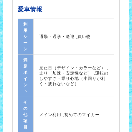
愛車情報
利
用
シ
通勤・通学・送迎 ,買い物
ー
ン
満
足
見た目（デザイン・カラーなど） ,
ポ
走り（加速・安定性など） ,運転の
しやすさ・乗り心地（小回りが利
イ
く・疲れないなど）
ン
ト
そ
の
他
メイン利用 ,初めてのマイカー
項
目