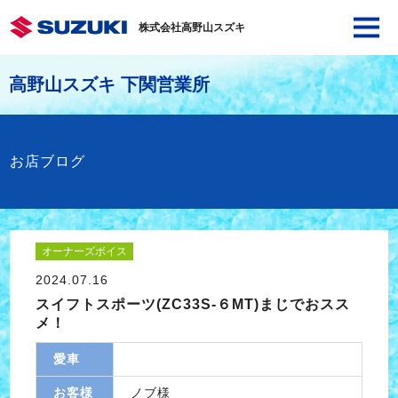
株式会社高野山スズキ
高野山スズキ 下関営業所
お店ブログ
オーナーズボイス
2024.07.16
スイフトスポーツ(ZC33S-６MT)まじでおスス
メ！
愛車
お客様
ノブ様