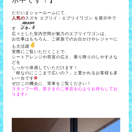
ただいまショールームにて、
人気の
スズキ エブリイ・エブリイワゴン を展示中で
す
広々とした室内空間が魅力のエブリイワゴンは、
お仕事はもちろん、ご家族でのお出かけやレジャーに
も大活躍
実際にご覧いただくことで、
シートアレンジや荷室の広さ、乗り降りのしやすさな
どを
しっかり体感していただけます！
「軽なのにここまで広いの？」と驚かれるお客様も多
い一台です
ぜひこの機会に、実車をご覧ください！
スタッフ一同、皆さまのご来店を心よりお待ちしてお
ります♪