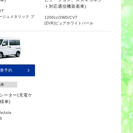
ト対応通信機装着車)
VT
ベージュメタリック ブ
1200cc/2WD/CVT
[ZVR]ピュアホワイトパール
乗予約
動車
シーター(充電ケ
様車)
/eAxle
B