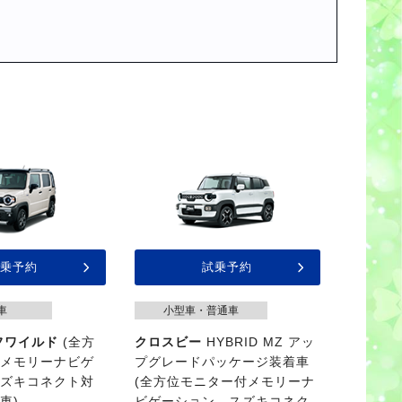
乗予約
試乗予約
車
小型車・普通車
フワイルド
(全方
クロスビー
HYBRID MZ アッ
付メモリーナビゲ
プグレードパッケージ装着車
スズキコネクト対
(全方位モニター付メモリーナ
車)
ビゲーション、スズキコネク