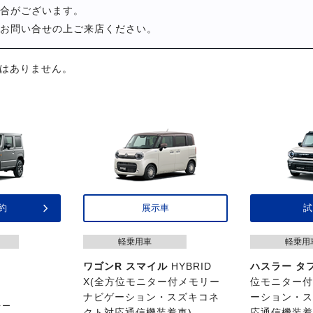
合がございます。
お問い合せの上ご来店ください。
はありません。
約
展示車
試
軽乗用車
軽乗用
ワゴンR スマイル
HYBRID
ハスラー タ
X(全方位モニター付メモリー
位モニター
ナビゲーション・スズキコネ
ーション・
レー
クト対応通信機装着車)
応通信機装着