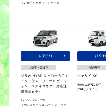
[ZVR]ピュアホワイトパール
試乗予約
試乗予
小型車・普通車
軽商用車
ソリオ
HYBRID MZ(全方位モ
キャリイ
KC
ニター付メモリーナビゲーシ
660cc/2WD/4AT
ョン・スズキコネクト対応通
[26U]ホワイト
信機装着車)
1200cc/2WD/CVT
[ZMU]スターシルバーメタリック