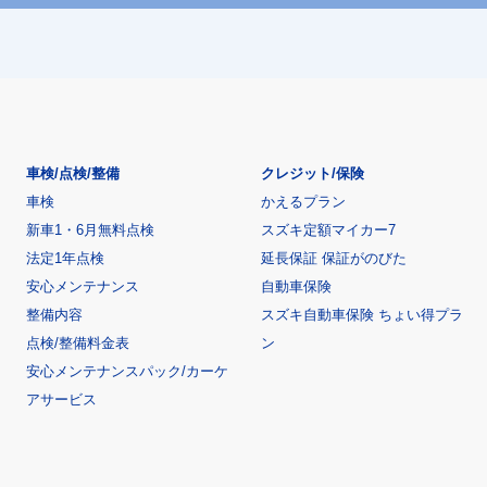
車検/点検/整備
クレジット/保険
車検
かえるプラン
新車1・6月無料点検
スズキ定額マイカー7
法定1年点検
延長保証 保証がのびた
安心メンテナンス
自動車保険
整備内容
スズキ自動車保険 ちょい得プラ
点検/整備料金表
ン
安心メンテナンスパック/カーケ
アサービス