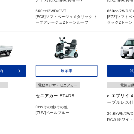
660cc/2WD/CVT
660cc/2WD/C
[FC8]ソフトベージュメタリック ト
[E7Z]ソフト
ープグレージュ2トーンルーフ
ラック2トーン
約
展示車
試
電動車いす・セニアカー
電気自
セニアカー
ET4DB
e エブリイ
4
ーブルレス仕
0cc/その他/その他
[ZUV]ペールブルー
36.6kWh/2WD
[W19]ホワイト