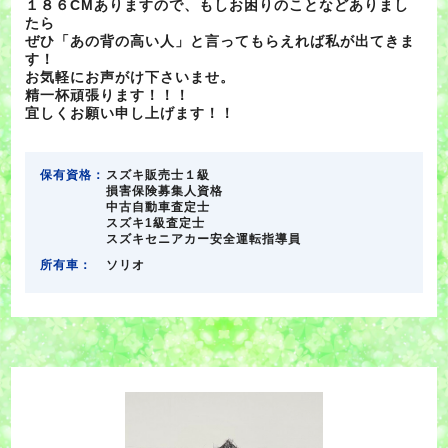
１８６CMありますので、もしお困りのことなどありまし
たら
ぜひ「あの背の高い人」と言ってもらえれば私が出てきま
す！
お気軽にお声がけ下さいませ。
精一杯頑張ります！！！
宜しくお願い申し上げます！！
保有資格：
スズキ販売士１級
損害保険募集人資格
中古自動車査定士
スズキ1級査定士
スズキセニアカー安全運転指導員
所有車：
ソリオ