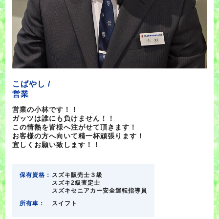
こばやし /
営業
営業の小林です！！
ガッツは誰にも負けません！！
この情熱を皆様へ注がせて頂きます！
お客様の方へ向いて精一杯頑張ります！
宜しくお願い致します！！
保有資格：
スズキ販売士３級
スズキ2級査定士
スズキセニアカー安全運転指導員
所有車：
スイフト