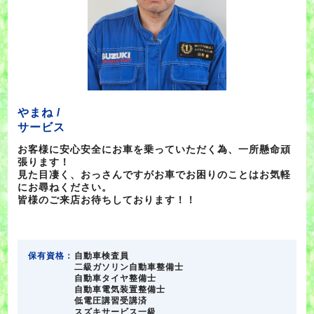
やまね /
サービス
お客様に安心安全にお車を乗っていただく為、一所懸命頑
張ります！
見た目凄く、おっさんですがお車でお困りのことはお気軽
にお尋ねください。
皆様のご来店お待ちしております！！
保有資格：
自動車検査員
二級ガソリン自動車整備士
自動車タイヤ整備士
自動車電気装置整備士
低電圧講習受講済
スズキサービス一級