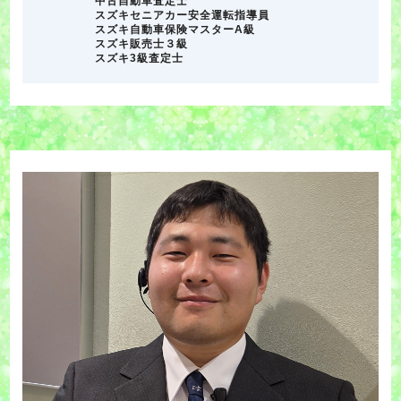
中古自動車査定士
スズキセニアカー安全運転指導員
スズキ自動車保険マスターA級
スズキ販売士３級
スズキ3級査定士