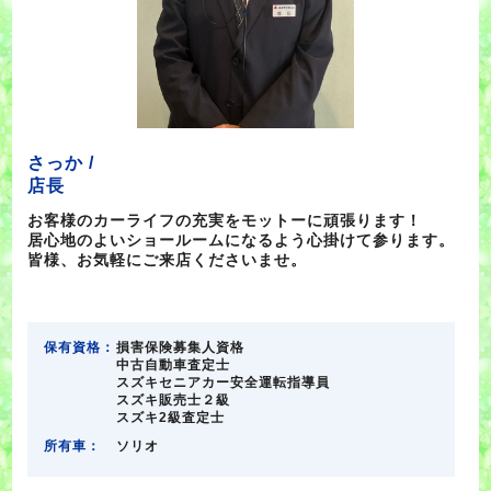
さっか /
店長
お客様のカーライフの充実をモットーに頑張ります！
居心地のよいショールームになるよう心掛けて参ります。
皆様、お気軽にご来店くださいませ。
保有資格：
損害保険募集人資格
中古自動車査定士
スズキセニアカー安全運転指導員
スズキ販売士２級
スズキ2級査定士
所有車：
ソリオ