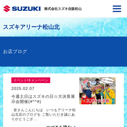
株式会社スズキ自販松山
スズキアリーナ松山北
お店ブログ
イベント/キャンペーン
2025.02.07
今週土日はスズキの日☆大決算展
示会開催(#^^#)
皆さんこんにちは いつもアリーナ松
山北店のブログを ご覧いただき誠にあ
りがとうござ…