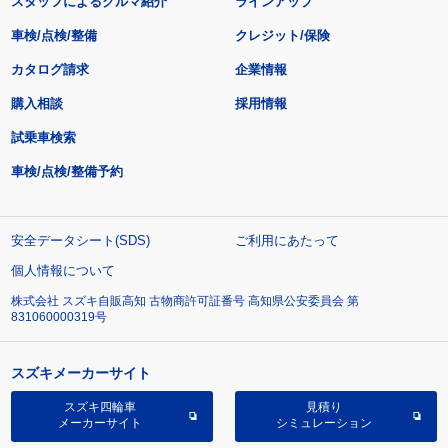
スタッフによるクルマ紹介
ラインアップ
車検/点検/整備
クレジット/保険
カタログ請求
企業情報
購入相談
採用情報
試乗車検索
車検/点検/整備予約
安全データシート(SDS)
ご利用にあたって
個人情報について
株式会社 スズキ自販高知 古物商許可証番号 高知県公安委員会 第
831060000319号
スズキメーカーサイト
スズキ四輪車
見積り
メーカーサイト
シミュレーション