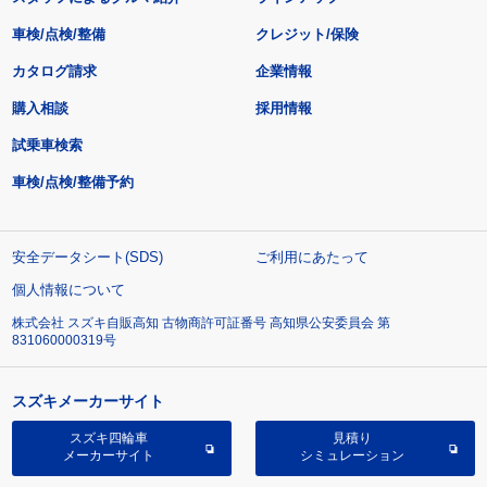
車検/点検/整備
クレジット/保険
カタログ請求
企業情報
購入相談
採用情報
試乗車検索
車検/点検/整備予約
安全データシート(SDS)
ご利用にあたって
個人情報について
株式会社 スズキ自販高知 古物商許可証番号 高知県公安委員会 第
831060000319号
スズキメーカーサイト
スズキ四輪車
見積り
メーカーサイト
シミュレーション