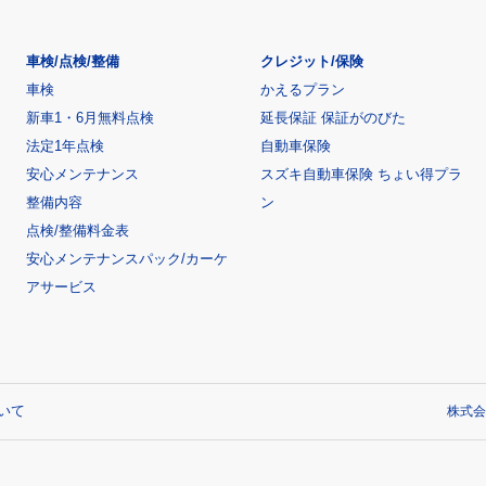
車検/点検/整備
クレジット/保険
車検
かえるプラン
新車1・6月無料点検
延長保証 保証がのびた
法定1年点検
自動車保険
安心メンテナンス
スズキ自動車保険 ちょい得プラ
整備内容
ン
点検/整備料金表
安心メンテナンスパック/カーケ
アサービス
いて
株式会