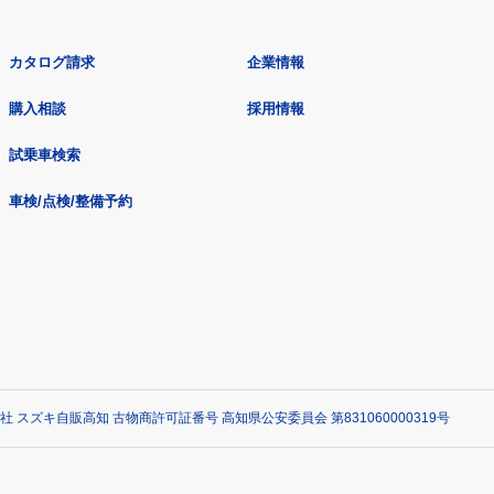
カタログ請求
企業情報
購入相談
採用情報
試乗車検索
車検/点検/整備予約
社 スズキ自販高知 古物商許可証番号 高知県公安委員会 第831060000319号