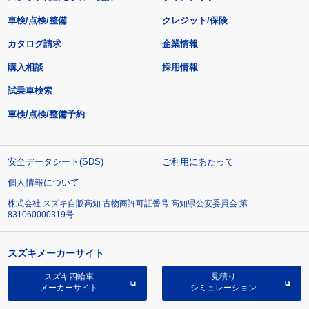
車検/点検/整備
クレジット/保険
カタログ請求
企業情報
購入相談
採用情報
試乗車検索
車検/点検/整備予約
安全データシート(SDS)
ご利用にあたって
個人情報について
株式会社 スズキ自販高知 古物商許可証番号 高知県公安委員会 第
831060000319号
スズキメーカーサイト
スズキ四輪車
見積り
メーカーサイト
シミュレーション