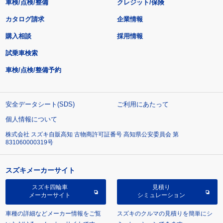
車検/点検/整備
クレジット/保険
カタログ請求
企業情報
購入相談
採用情報
試乗車検索
車検/点検/整備予約
安全データシート(SDS)
ご利用にあたって
個人情報について
株式会社 スズキ自販高知 古物商許可証番号 高知県公安委員会 第
831060000319号
スズキメーカーサイト
スズキ四輪車
見積り
メーカーサイト
シミュレーション
車種の詳細などメーカー情報をご覧
スズキのクルマの見積りを簡単にシ