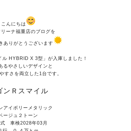
こんにちは
アリーナ福重店のブログを
きありがとうございます
 HYBRID X 3型」が入庫しました！
あるやさしいデザインと
やすさを両立した1台です。
ゴンＲスマイル
ンアイボリーメタリック
ベージュ２トーン
年式 車検2028年03月
走行 ０,４万ｋｍ