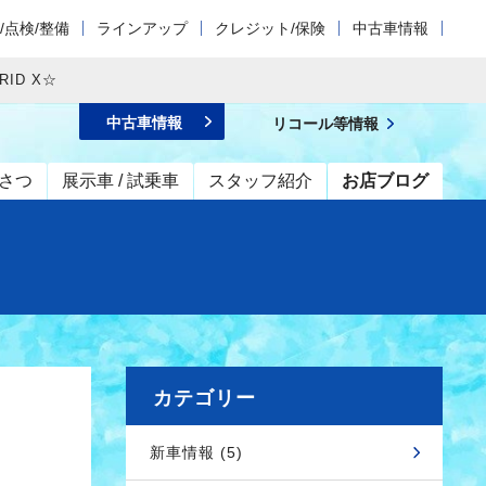
/点検/整備
ラインアップ
クレジット/保険
中古車情報
ID X☆
中古車情報
リコール等情報
さつ
展示車 / 試乗車
スタッフ紹介
お店ブログ
カテゴリー
新車情報 (5)