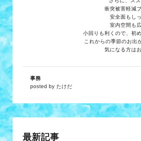
さらに、スズ
衝突被害軽減
安全面もし
室内空間も
小回りも利くので、初
これからの季節のお出
気になる方は
事務
posted by たけだ
最新記事