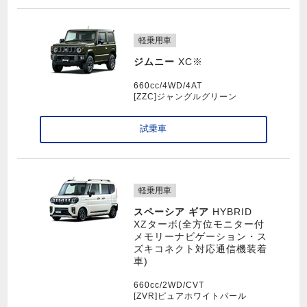
軽乗用車
ジムニー
XC※
660cc/4WD/4AT
[ZZC]ジャングルグリーン
試乗車
軽乗用車
スペーシア ギア
HYBRID
XZターボ(全方位モニター付
メモリーナビゲーション・ス
ズキコネクト対応通信機装着
車)
660cc/2WD/CVT
[ZVR]ピュアホワイトパール