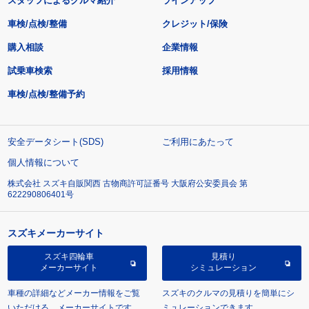
スタッフによるクルマ紹介
ラインアップ
車検/点検/整備
クレジット/保険
購入相談
企業情報
試乗車検索
採用情報
車検/点検/整備予約
安全データシート(SDS)
ご利用にあたって
個人情報について
株式会社 スズキ自販関西 古物商許可証番号 大阪府公安委員会 第
622290806401号
スズキメーカーサイト
スズキ四輪車
見積り
メーカーサイト
シミュレーション
車種の詳細などメーカー情報をご覧
スズキのクルマの見積りを簡単にシ
いただける、メーカーサイトです。
ミュレーションできます。