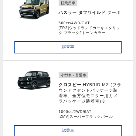
軽乗用車
ハスラー タフワイルド
ターボ
660cc/4WD/CVT
[FR3]ウッドランドカーキメタリッ
ク ブラック2トーンカラー
試乗車
小型車・普通車
クロスビー
HYBRID MZ (ブラ
ウンアクセントパッケージ装
着車、全方位モニター用カメ
ラパッケージ装着車)※
1000cc/2WD/6AT
[ZMV]スーパーブラックパール
試乗車