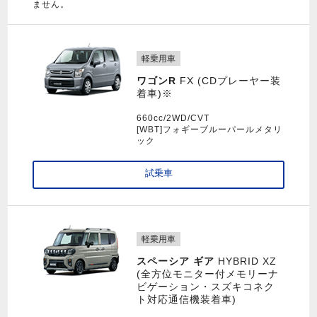
ません。
軽乗用車
ワゴンR
FX (CDプレーヤー装
着車)※
660cc/2WD/CVT
[WBT]フォギーブルーパールメタリ
ック
試乗車
軽乗用車
スペーシア ギア
HYBRID XZ
(全方位モニター付メモリーナ
ビゲーション・スズキコネク
ト対応通信機装着車)