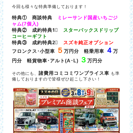
今回も様々な特典準備しております！
特典① 商談特典
ミレーサンド国産いちごジ
ャム(7個入)
特典② 成約特典1⃣
スターバックスドリップ
コーヒーギフト
特典③ 成約特典2⃣
スズキ純正オプション
５
４
フロンクス･小型車
万円分 軽乗用車
万
３
円分 軽貨物車･アルト(A･L)
万円分
諸費用コミコミワンプライス車
その他にも、
も準
備しておりますので皆様ぜひ起こし下さい！