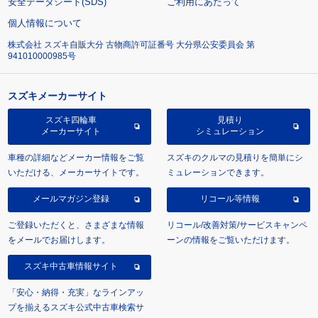
安全データシート(SDS)
ご利用にあたって
個人情報について
株式会社 スズキ自販大分 古物商許可証番号 大分県公安委員会 第
941010000985号
スズキメーカーサイト
スズキ四輪車
見積り
メーカーサイト
シミュレーション
車種の詳細などメーカー情報をご覧
スズキのクルマの見積りを簡単にシ
いただける、メーカーサイトです。
ミュレーションできます。
メールマガジン登録
リコール等情報
ご登録いただくと、さまざまな情報
リコール/改善対策/サービスキャンペ
をメールでお届けします。
ーンの情報をご覧いただけます。
スズキ中古車情報サイト
「安心・納得・充実」なラインアッ
プを揃えるスズキ公式中古車検索サ