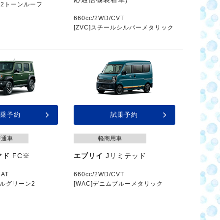
2トーンルーフ
660cc/2WD/CVT
[ZVC]スチールシルバーメタリック
乗予約
試乗予約
普通車
軽商用車
マド
FC※
エブリイ
Jリミテッド
4AT
660cc/2WD/CVT
グルグリーン2
[WAC]デニムブルーメタリック