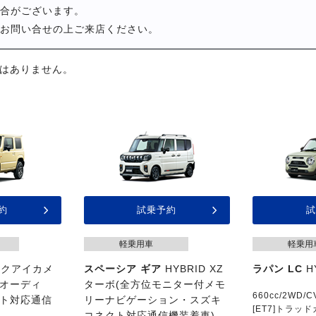
合がございます。
お問い合せの上ご来店ください。
はありません。
約
試乗予約
試
軽乗用車
軽乗用
ックアイカメ
スペーシア ギア
HYBRID XZ
ラパン LC
H
オーディ
ターボ(全方位モニター付メモ
660cc/2WD/C
ト対応通信
リーナビゲーション・スズキ
[ET7]トラッ
コネクト対応通信機装着車)