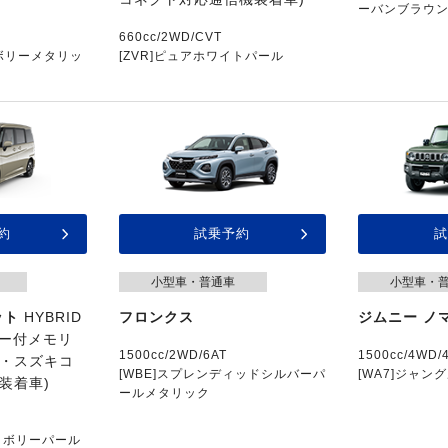
ーバンブラウン
660cc/2WD/CVT
イボリーメタリッ
[ZVR]ピュアホワイトパール
約
試乗予約
試
小型車・普通車
小型車・
ット
HYBRID
フロンクス
ジムニー ノ
ター付メモリ
1500cc/2WD/6AT
1500cc/4WD/
・スズキコ
[WBE]スプレンディッドシルバーパ
[WA7]ジャン
装着車)
ールメタリック
アイボリーパール