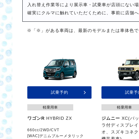
入れ替え作業等により展示車・試乗車が店頭にない場
確実にクルマに触れていただくために、事前に店舗へ
※「※」がある車両は、最新のモデルまたは車体色で
試乗予約
試乗予
軽乗用車
軽乗用車
ワゴンR
HYBRID ZX
ジムニー
XC(バ
ラ付ディスプレイ
660cc/2WD/CVT
オ、スズキコネク
[WAC]デニムブルーメタリック
機装着車)