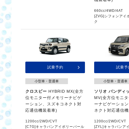
660cc/4WD/4AT
[ZVG]シフォンア
ク
試乗予約
試乗予
小型車・普通車
小型車・普通車
クロスビー
HYBRID MX(全方
ソリオ バンディ
位モニター付メモリーナビゲ
MV(全方位モニ
ーション、スズキコネクト対
ーナビゲーション
応通信機装着車)
ネクト対応通信機
1200cc/2WD/CVT
1200cc/2WD/CVT
[C7G]キャラバンアイボリーパール
[ZYL]キャラバン