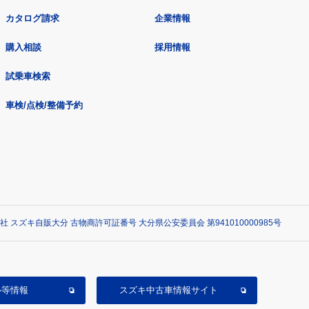
カタログ請求
企業情報
購入相談
採用情報
試乗車検索
車検/点検/整備予約
社 スズキ自販大分 古物商許可証番号 大分県公安委員会 第941010000985号
ル等情報
スズキ中古車情報サイト