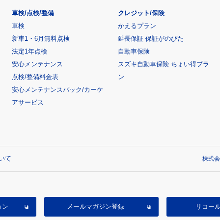
車検/点検/整備
クレジット/保険
車検
かえるプラン
新車1・6月無料点検
延長保証 保証がのびた
法定1年点検
自動車保険
安心メンテナンス
スズキ自動車保険 ちょい得プラ
点検/整備料金表
ン
安心メンテナンスパック/カーケ
アサービス
いて
株式会
ョン
メールマガジン登録
リコー