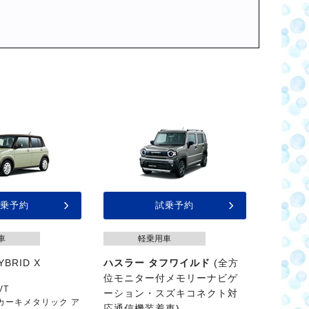
乗予約
試乗予約
車
軽乗用車
YBRID X
ハスラー タフワイルド
(全方
位モニター付メモリーナビゲ
VT
ーション・スズキコネクト対
ドカーキメタリック ア
応通信機装着車)