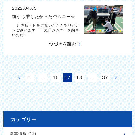
2022.04.05
前から乗りたかったジムニー☆
川内店ＨＰをご覧いただきありがと
うございます 先日ジムニーを納車
いただ…
つづきを読む
1
…
16
17
18
…
37
カテゴリー
新車情報 (13)