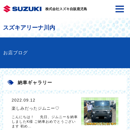
株式会社スズキ自販鹿児島
スズキアリーナ川内
お店ブログ
納車ギャラリー
2022.09.12
楽しみだったジムニー♡
こんにちは！ 先日、ジムニーを納車
しましたK様 ご納車おめでとうござい
ます 初め…