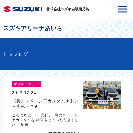
株式会社スズキ自販鹿児島
スズキアリーナあいら
お店ブログ
納車ギャラリー
2023.12.24
《祝》スペーシアカスタム★あい
ら店第一号★
こんにちは！ 先日、F様にスペーシ
アカスタムを 納車させていただきまし
た ご納車…