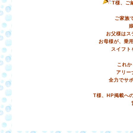
T様、ご
ご家族
お父様はス
お母様が、乗
スイフト
これか
アリー
全力でサ
T様、HP掲載へ