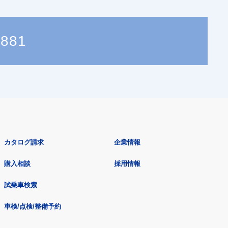
8881
カタログ請求
企業情報
購入相談
採用情報
試乗車検索
車検/点検/整備予約