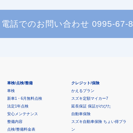
電話でのお問い合わせ
0995-67-
車検/点検/整備
クレジット/保険
車検
かえるプラン
新車1・6月無料点検
スズキ定額マイカー7
法定1年点検
延長保証 保証がのびた
安心メンテナンス
自動車保険
整備内容
スズキ自動車保険 ちょい得プラ
点検/整備料金表
ン