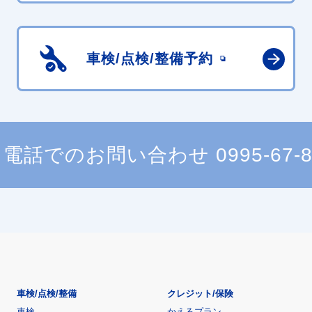
車検/点検/
整備予約
電話でのお問い合わせ
0995-67-
車検/点検/整備
クレジット/保険
車検
かえるプラン