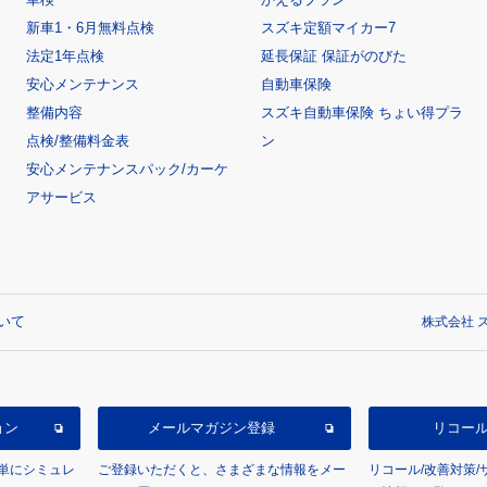
新車1・6月無料点検
スズキ定額マイカー7
法定1年点検
延長保証 保証がのびた
安心メンテナンス
自動車保険
整備内容
スズキ自動車保険 ちょい得プラ
点検/整備料金表
ン
安心メンテナンスパック/カーケ
アサービス
いて
株式会社 ス
ョン
メールマガジン登録
リコー
単にシミュレ
ご登録いただくと、さまざまな情報をメー
リコール/改善対策