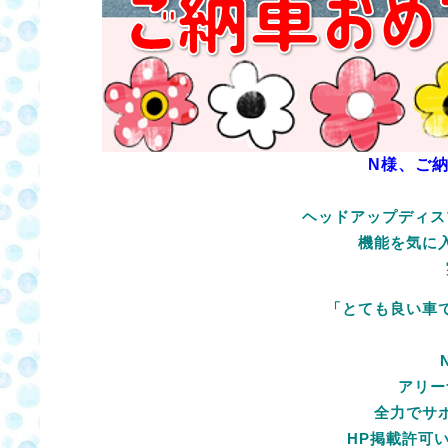
N様、ご
ヘッドアップディス
機能を気に
「とても良い車
アリー
全力でサ
HP掲載許可